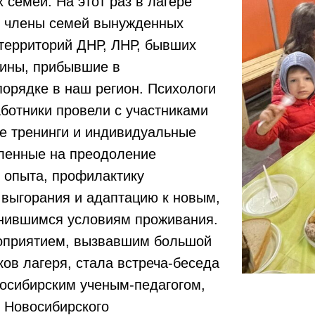
семей. На этот раз в лагере
е члены семей вынужденных
территорий ДНР, ЛНР, бывших
аины, прибывшие в
орядке в наш регион. Психологи
ботники провели с участниками
е тренинги и индивидуальные
вленные на преодоление
 опыта, профилактику
 выгорания и адаптацию к новым,
нившимся условиям проживания.
оприятием, вызвавшим большой
ков лагеря, стала встреча-беседа
восибирским ученым-педагогом,
 Новосибирского