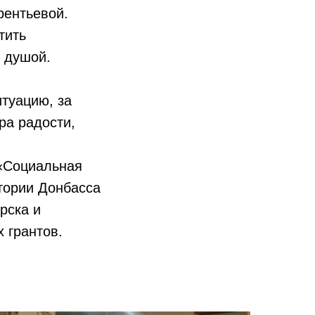
рентьевой.
тить
 душой.
туацию, за
ра радости,
 «Социальная
тории Донбасса
рска и
 грантов.