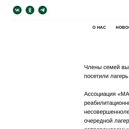
О НАС
НОВО
Члены семей вы
посетили лагерь
Ассоциация «МА
реабилитационн
несовершенноле
очередной лагер