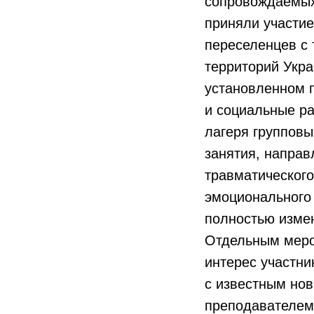
сопровождаемых 
приняли участи
переселенцев с 
территорий Укр
установленном п
и социальные ра
лагеря групповы
занятия, напра
травматического
эмоционального
полностью изме
Отдельным мер
интерес участни
с известным но
преподавателем